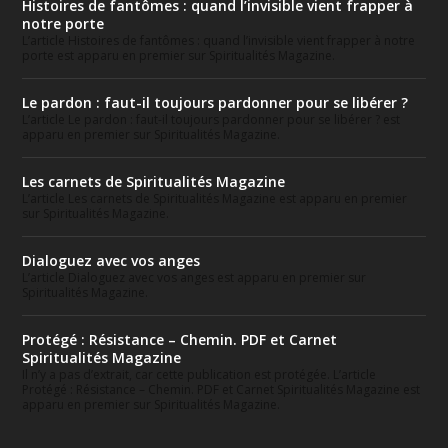
Histoires de fantômes : quand l’invisible vient frapper à
notre porte
L’article Histoires de fantômes : quand l’invisible vient frapper à notre
porte est apparu en premier sur Spiritualités Magazine.
Le pardon : faut-il toujours pardonner pour se libérer ?
L’article Le pardon : faut-il toujours pardonner pour se libérer ? est
apparu en premier sur Spiritualités Magazine.
Les carnets de Spiritualités Magazine
L’article Les carnets de Spiritualités Magazine est apparu en premier
sur Spiritualités Magazine.
Dialoguez avec vos anges
L’article Dialoguez avec vos anges est apparu en premier sur
Spiritualités Magazine.
Protégé : Résistance – Chemin. PDF et Carnet
Spiritualités Magazine
Il n’y a pas d’extrait, car cette publication est protégée. L’article
Protégé : Résistance – Chemin. PDF et Carnet Spiritualités Magazine est
apparu en premier sur Spiritualités Magazine.