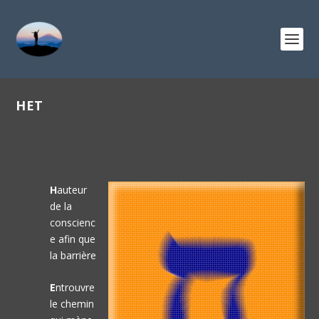
HET
H
auteur
de la
conscienc
e afin que
la barrière
E
ntrouvre
le chemin