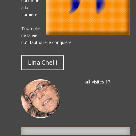
qui mène
à la
Lumière
T
riomphe
de la vie
qu’il faut qu’elle conquière
Lina Chelli
Visites
17