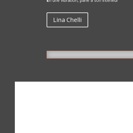
E
n une vibration, parle à son intérieur
Lina Chelli