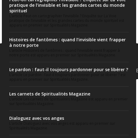
pratique de l’invisible et les grandes cartes du monde
spirituel
L’article Peut-on cartographier l’invisible ? Enquête sur La Voie
pratique de l’invisible et les grandes cartes du monde spirituel est
apparu en premier sur Spiritualités Magazine.
Histoires de fantômes : quand l’invisible vient frapper
à notre porte
L’article Histoires de fantômes : quand l’invisible vient frapper à
notre porte est apparu en premier sur Spiritualités Magazine.
Le pardon : faut-il toujours pardonner pour se libérer ?
L’article Le pardon : faut-il toujours pardonner pour se libérer ? est
apparu en premier sur Spiritualités Magazine.
Les carnets de Spiritualités Magazine
L’article Les carnets de Spiritualités Magazine est apparu en premier
sur Spiritualités Magazine.
Dialoguez avec vos anges
L’article Dialoguez avec vos anges est apparu en premier sur
Spiritualités Magazine.