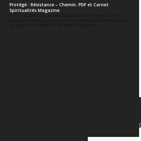
Protégé : Résistance – Chemin. PDF et Carnet
Spiritualités Magazine
Il n’y a pas d’extrait, car cette publication est protégée. L’article
Protégé : Résistance – Chemin. PDF et Carnet Spiritualités Magazine
est apparu en premier sur Spiritualités Magazine.