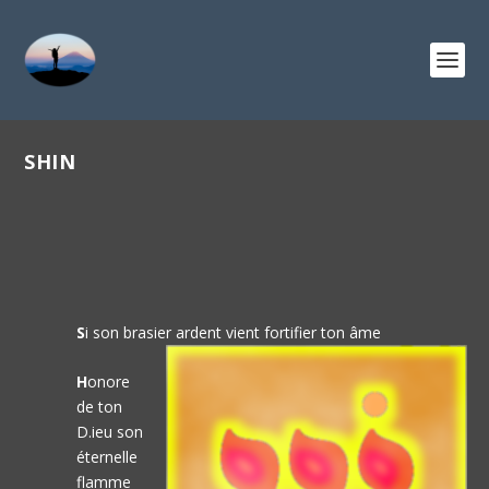
SHIN
S
i son brasier ardent vient fortifier ton âme
H
onore
de ton
D.ieu son
éternelle
flamme