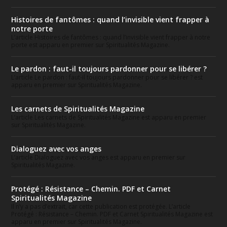
Histoires de fantômes : quand l’invisible vient frapper à
notre porte
L’article Histoires de fantômes : quand l’invisible vient frapper à notre
porte est apparu en premier sur Spiritualités Magazine.
Le pardon : faut-il toujours pardonner pour se libérer ?
L’article Le pardon : faut-il toujours pardonner pour se libérer ? est
apparu en premier sur Spiritualités Magazine.
Les carnets de Spiritualités Magazine
L’article Les carnets de Spiritualités Magazine est apparu en premier
sur Spiritualités Magazine.
Dialoguez avec vos anges
L’article Dialoguez avec vos anges est apparu en premier sur
Spiritualités Magazine.
Protégé : Résistance – Chemin. PDF et Carnet
Spiritualités Magazine
Il n’y a pas d’extrait, car cette publication est protégée. L’article
Protégé : Résistance – Chemin. PDF et Carnet Spiritualités Magazine est
apparu en premier sur Spiritualités Magazine.