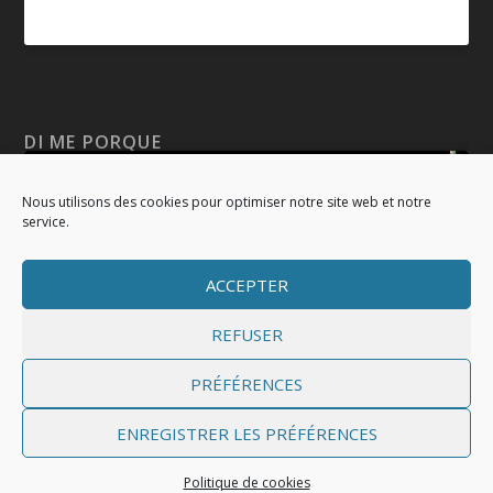
DI ME PORQUE
Nous utilisons des cookies pour optimiser notre site web et notre
service.
Cliquez pour accepter les cookies
marketing et activer ce contenu
ACCEPTER
REFUSER
PRÉFÉRENCES
ENREGISTRER LES PRÉFÉRENCES
Conçu par
| Propulsé par
Elegant Themes
WordPress
Politique de cookies