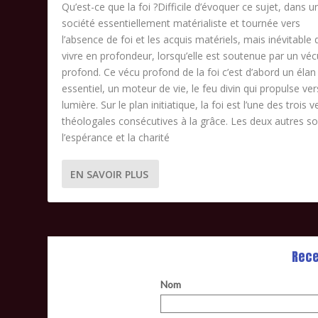
Qu’est-ce que la foi ?Difficile d’évoquer ce sujet, dans u
société essentiellement matérialiste et tournée vers
l’absence de foi et les acquis matériels, mais inévitable 
vivre en profondeur, lorsqu’elle est soutenue par un véc
profond. Ce vécu profond de la foi c’est d’abord un élan
essentiel, un moteur de vie, le feu divin qui propulse ver
lumière. Sur le plan initiatique, la foi est l’une des trois v
théologales consécutives à la grâce. Les deux autres s
l’espérance et la charité
EN SAVOIR PLUS