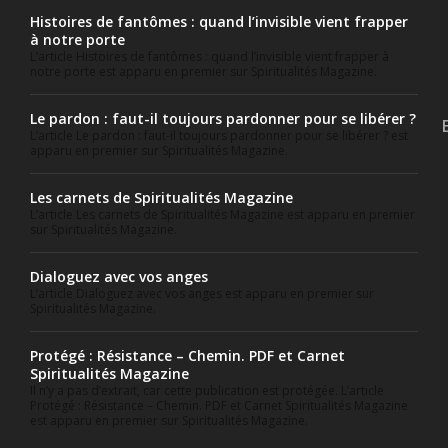
Histoires de fantômes : quand l’invisible vient frapper
à notre porte
L’article Histoires de fantômes : quand l’invisible vient frapper à
notre porte est apparu en premier sur Spiritualités Magazine.
Le pardon : faut-il toujours pardonner pour se libérer ?
L’article Le pardon : faut-il toujours pardonner pour se libérer ? est
apparu en premier sur Spiritualités Magazine.
Les carnets de Spiritualités Magazine
L’article Les carnets de Spiritualités Magazine est apparu en premier
sur Spiritualités Magazine.
Dialoguez avec vos anges
L’article Dialoguez avec vos anges est apparu en premier sur
Spiritualités Magazine.
Protégé : Résistance – Chemin. PDF et Carnet
Spiritualités Magazine
Il n’y a pas d’extrait, car cette publication est protégée. L’article
Protégé : Résistance – Chemin. PDF et Carnet Spiritualités Magazine
est apparu en premier sur Spiritualités Magazine.