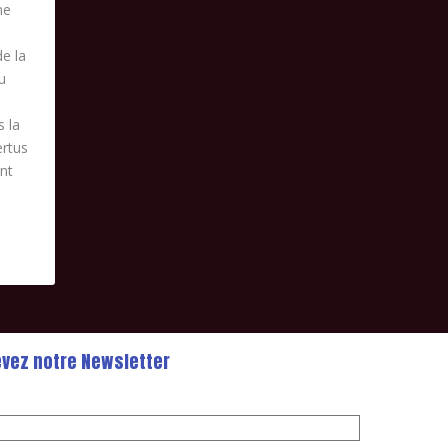
ne
de la
u
s la
ertus
ont