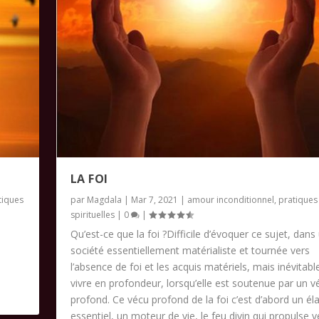
LA FOI
tiques
par
Magdala
|
Mar 7, 2021
|
amour inconditionnel
,
pratiques
spirituelles
|
0
|
Qu’est-ce que la foi ?Difficile d’évoquer ce sujet, dans
société essentiellement matérialiste et tournée vers
l’absence de foi et les acquis matériels, mais inévitabl
vivre en profondeur, lorsqu’elle est soutenue par un v
profond. Ce vécu profond de la foi c’est d’abord un él
essentiel, un moteur de vie, le feu divin qui propulse v