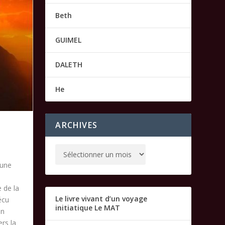
Beth
GUIMEL
DALETH
He
ARCHIVES
 une
e de la
Le livre vivant d’un voyage
écu
initiatique Le MAT
an
ers la