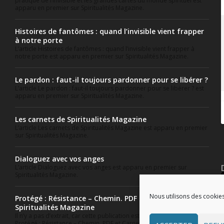
pratique de l’invisible et les grandes cartes du monde spirituel est
apparu en premier sur Spiritualités Magazine.
Histoires de fantômes : quand l’invisible vient frapper
à notre porte
L’article Histoires de fantômes : quand l’invisible vient frapper à
notre porte est apparu en premier sur Spiritualités Magazine.
Le pardon : faut-il toujours pardonner pour se libérer ?
L’article Le pardon : faut-il toujours pardonner pour se libérer ? est
apparu en premier sur Spiritualités Magazine.
Les carnets de Spiritualités Magazine
L’article Les carnets de Spiritualités Magazine est apparu en premier
sur Spiritualités Magazine.
Dialoguez avec vos anges
L’article Dialoguez avec vos anges est apparu en premier sur
Spiritualités Magazine.
Nous utilisons des cookies
Protégé : Résistance – Chemin. PDF et Carnet
Spiritualités Magazine
Il n’y a pas d’extrait, car cette publication est protégée. L’article
Protégé : Résistance – Chemin. PDF et Carnet Spiritualités Magazine