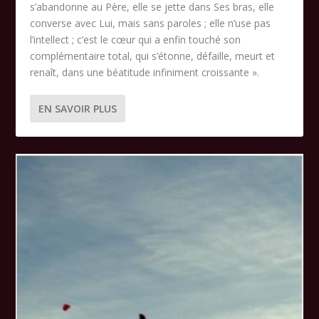
s’abandonne au Père, elle se jette dans Ses bras, elle
converse avec Lui, mais sans paroles ; elle n’use pas
l’intellect ; c’est le cœur qui a enfin touché son
complémentaire total, qui s’étonne, défaille, meurt et
renaît, dans une béatitude infiniment croissante ».
EN SAVOIR PLUS