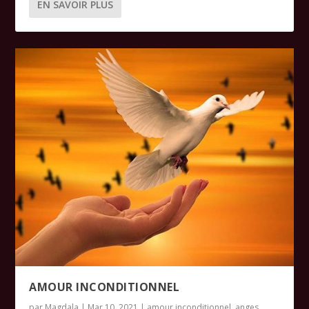
EN SAVOIR PLUS
AMOUR INCONDITIONNEL
par
Magdala
|
Mar 10, 2021
|
amour inconditionnel
,
anges
,