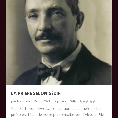
LA PRIÈRE SELON SÉDIR
par
Magdala
|
Oct 8, 2021
|
la prière
|
0
|
Paul Sédir nous livre sa conception de la prière : « La
prière est l’élan de notre personnalité vers l’Absolu. Elle