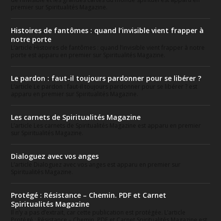
premier sur Spiritualités Magazine.
Histoires de fantômes : quand l’invisible vient frapper à
notre porte
L’article Histoires de fantômes : quand l’invisible vient frapper à notre
porte est apparu en premier sur Spiritualités Magazine.
Le pardon : faut-il toujours pardonner pour se libérer ?
L’article Le pardon : faut-il toujours pardonner pour se libérer ? est
apparu en premier sur Spiritualités Magazine.
Les carnets de Spiritualités Magazine
L’article Les carnets de Spiritualités Magazine est apparu en premier
sur Spiritualités Magazine.
Dialoguez avec vos anges
L’article Dialoguez avec vos anges est apparu en premier sur
Spiritualités Magazine.
Protégé : Résistance – Chemin. PDF et Carnet
Spiritualités Magazine
Il n’y a pas d’extrait, car cette publication est protégée. L’article
Protégé : Résistance – Chemin. PDF et Carnet Spiritualités Magazine est